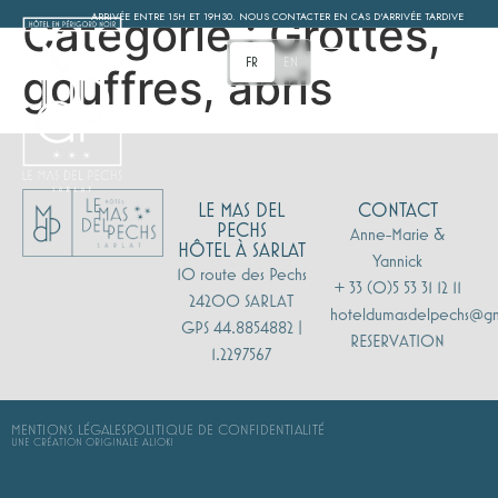
Catégorie :
Grottes,
ARRIVÉE ENTRE 15H ET 19H30. NOUS CONTACTER EN CAS D'ARRIVÉE TARDIVE
MENU
FR
EN
gouffres, abris
LE MAS DEL
CONTACT
PECHS
Anne-Marie &
HÔTEL À SARLAT
Yannick
10 route des Pechs
+ 33 (0)5 53 31 12 11
24200 SARLAT
hoteldumasdelpechs@g
GPS 44.8854882 |
RESERVATION
1.2297567
MENTIONS LÉGALES
POLITIQUE DE CONFIDENTIALITÉ
UNE CRÉATION ORIGINALE ALIOKI