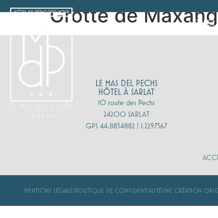
Grotte de Maxan
ACCUEIL
LE MAS DEL PECHS
HÔTEL À SARLAT
10 route des Pechs
24200 SARLAT
GPS 44.8854882 | 1.2297567
ACCU
MENTIONS LÉGALES
POLITIQUE DE CONFIDENTIALITÉ
UNE CRÉATION ORIG