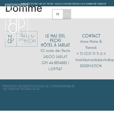
Domme
ARRIVÉE ENTRE 15H ET 19H30. NOUS CONTACTER EN CAS D'ARRIVÉE TARDIVE
MENU
FR
EN
LE MAS DEL
CONTACT
PECHS
Anne-Marie &
HÔTEL À SARLAT
Yannick
10 route des Pechs
+ 33 (0)5 53 31 12 11
24200 SARLAT
hoteldumasdelpechs@g
GPS 44.8854882 |
RESERVATION
1.2297567
MENTIONS LÉGALES
POLITIQUE DE CONFIDENTIALITÉ
UNE CRÉATION ORIGINALE ALIOKI