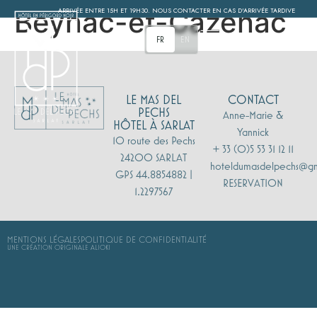
Beynac-et-Cazenac
ARRIVÉE ENTRE 15H ET 19H30. NOUS CONTACTER EN CAS D'ARRIVÉE TARDIVE
MENU
FR
EN
LE MAS DEL
CONTACT
PECHS
Anne-Marie &
HÔTEL À SARLAT
Yannick
10 route des Pechs
+ 33 (0)5 53 31 12 11
24200 SARLAT
hoteldumasdelpechs@g
GPS 44.8854882 |
RESERVATION
1.2297567
MENTIONS LÉGALES
POLITIQUE DE CONFIDENTIALITÉ
UNE CRÉATION ORIGINALE ALIOKI